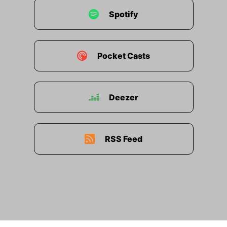
durchgucken kann. Da sieht man Ochs und
Esel im Stall. Und man sieht eine Landschaft:
Spotify
Felsen, Bäume und vor allem ein Fluss, der da
durchläuft Das könnte ein Verweis auf die Taufe
von Christi sein – oder es ist halt einfach nur ein
Pocket Casts
Fluss.
Und noch eine Sache:
Wow, ist das Bild krass
gemalt! Der Künstler Lorenzo di Credi liefert hier
Deezer
richtig ab. Jedes Detail ist so präzise, selbst die
winzigen Zehennägel von Jesus sind so exakt
gemalt. Alles wirkt plastisch und
RSS Feed
dreidimensional. Die Farben sind dazu hell und
klar. Crazy! Noch mal eine klare Aufforderung:
Guckt in die Shownotes und schaut euch die
Abbildung an.
Und noch eine Sache:
Der Epochen-Check
Und noch eine Sache:
Das Bild aus der