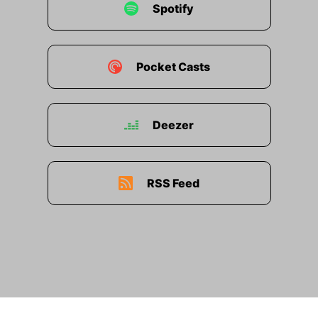
Spotify
Zeit war er ein sehr gefragter flämischer Maler,
spezialisiert auf Tierbilder und Stillleben.
Snyders war ein Zeitgenosse von dem
berühmten Künstler Rubens – es wird sogar
Pocket Casts
vermutet, dass sich das Gemüsestillleben mal im
Besitz von Rubens befand. Außerdem haben die
beiden auch zusammen an Werken gearbeitet.
Deezer
Früher war es nämlich gar nicht unüblich, dass
mehrere Personen an einem Bild gemalt haben.
Das war Teamwork. Wenn Rubens zum Beispiel
ein paar Tiere auf einem Bild brauchte, dann hat
RSS Feed
das Synders übernommen. Umgekehrt malte
Rubens Figuren für Synders' Gemälde. Die
Zusammenarbeit mit Rubens steigerte Synders'
Ruhm – das ist vergleichbar mit Features in der
Musik, so steigern heutzutage Artists ja auch
ihre Reichweite. Ein Feature mit Drake – zack –
berühmt. Und Rubens war quasi der Drake der
Malerei – mehr oder weniger.